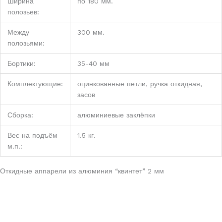
Ширина
по 180 мм.
полозьев:
Между
300 мм.
полозьями:
Бортики:
35-40 мм
Комплектующие:
оцинкованные петли, ручка откидная,
засов
Сборка:
алюминиевые заклёпки
Вес на подъём
1.5 кг.
м.п.:
Откидные аппарели из алюминия “квинтет” 2 мм